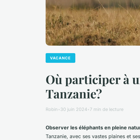
VACANCE
Où participer à u
Tanzanie?
Robin
•
30 juin 2024
•
7 min de lecture
Observer les éléphants en pleine natu
Tanzanie, avec ses vastes plaines et se