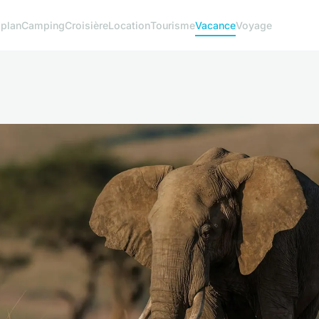
 plan
Camping
Croisière
Location
Tourisme
Vacance
Voyage