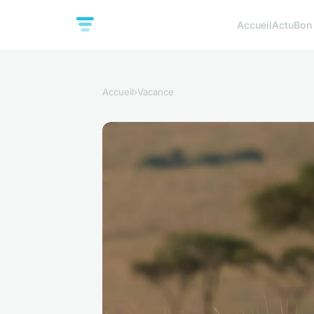
Accueil
Actu
Bon
Accueil
›
Vacance