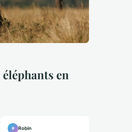
s éléphants en
Robin
R