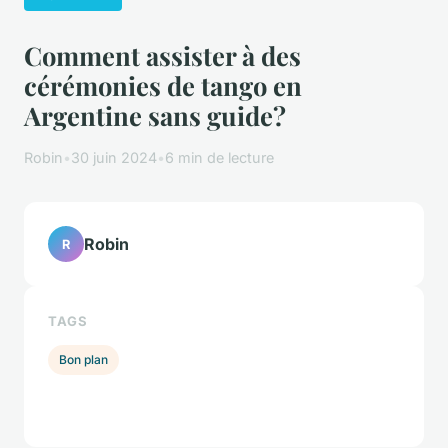
Comment assister à des
cérémonies de tango en
Argentine sans guide?
Robin
•
30 juin 2024
•
6 min de lecture
Robin
R
TAGS
Bon plan