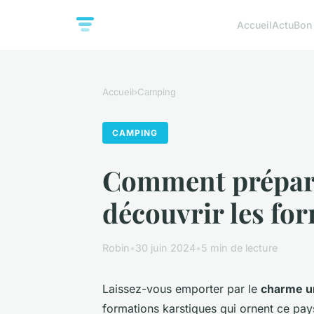
Accueil
Actu
Bon
Accueil
›
Camping
CAMPING
Comment prépare
découvrir les fo
Robin
•
30 juin 2024
•
5 min de lecture
Laissez-vous emporter par le
charme u
formations karstiques qui ornent ce pay