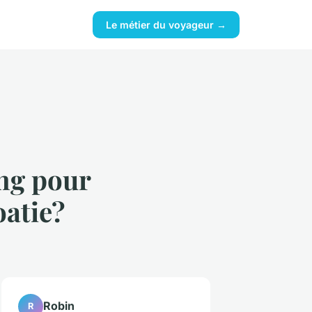
Le métier du voyageur →
ng pour
oatie?
Robin
R