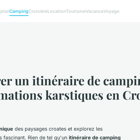
 plan
Camping
Croisière
Location
Tourisme
Vacance
Voyage
r un itinéraire de campi
rmations karstiques en Cr
nique
des paysages croates et explorez les
s fascinant. Rien de tel qu'un
itinéraire de camping