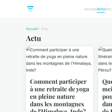
Accueil
Actu
Bon
Accueil
› Actu
Actu
Comment participer
Que
à une retraite de yoga
mei
en pleine nature
pou
dans les montagnes
dan
de l'Himalaya, Inde?
de 