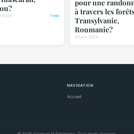
pour une randon
rou?
à travers les forêt
n 2024
7 min
Transylvanie,
Roumanie?
30 juin 2024
NAVIGATION
Accueil
© 2026 Aventure Et Patrimoine. Tous droits réservés.