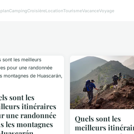
 plan
Camping
Croisière
Location
Tourisme
Vacance
Voyage
ls sont les
lleurs itinéraires
r une randonnée
Quels sont les
s les montagnes
meilleurs itinérai
Huascarán,