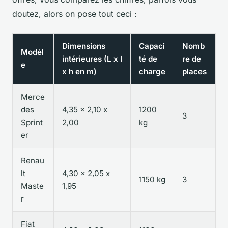
doutez, alors on pose tout ceci :
Dimensions
Capaci
Nomb
Modèl
intérieures (L x l
té de
re de
e
x h en m)
charge
places
Merce
des
4,35 x 2,10 x
1200
3
Sprint
2,00
kg
er
Renau
lt
4,30 x 2,05 x
1150 kg
3
Maste
1,95
r
Fiat