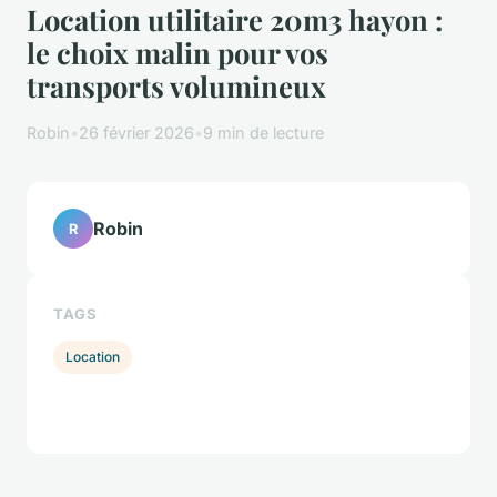
Location utilitaire 20m3 hayon :
le choix malin pour vos
transports volumineux
Robin
•
26 février 2026
•
9 min de lecture
Robin
R
TAGS
Location