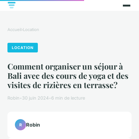
Accueil
›
Location
LOCATION
Comment organiser un séjour à
Bali avec des cours de yoga et des
visites de rizières en terrasse?
Robin
•
30 juin 2024
•
6 min de lecture
Robin
R